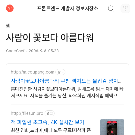
검색하기
프론트엔드 개발자 정보저장소
티스토리
책
사람이 꽃보다 아름다워
CodeChef
2006. 9. 6. 05:23
http://m.coupang.com
광고
사람이꽃보다아름다워 쿠팡 빠져드는 몰입감 넘치는
책
흥미진진한 사람이꽃보다아름다워, 밤새도록 읽는 재미에 빠
져보세요. 사색을 즐기는 당신, 와우회원 캐시적립 혜택으로
구매하세요.
http://filesun.pro
광고
책 파일썬 초고속, 4K 실시간 보기!
최신 영화,드라마,애니 모두 무료!지상파 종