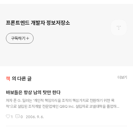
로그 정보
프론트엔드 개발자 정보저장소
구독하기
더보기
책
의 다른 글
바보들은 항상 남의 탓만 한다
글 내용
저자 존 G. 밀러는 '개인적 책임의식을 조직의 핵심가치로 전환하기 위한 목
적'으로 설립된 조직개발 전문업체인 QBQ Inc. 설립자로 코넬대학을 졸업하고
다양한 강연 및 개발부문에 적극적인 활동을 하고 있으며, 옮긴이 송경근은 기
1
0
2006. 9. 6.
업컨설팅 프로젝트를 수행하는 하나컨설팅의 대표로서 현재 목원대학교 행정정
보학과 겸임교수로 재직중인 분입니다. QBQ란 Question behind Questio
n의 약어로 질문 속의 질문 정도로 번역됩니다. 일반적으로 우리는 일상생활 도