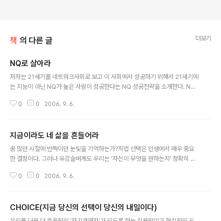
더보기
책
의 다른 글
NQ로 살아라
글 내용
저자는 21세기를 네트워크사회로 보고 이 사회에서 성공하기 위해서 21세기에
는 지능이 아닌 NQ가 높은 사람이 성공한다는 NQ 성공전략을 소개한다. NQ
란, Network Quotient(공존지수)의 약자로, 남들과 더불어 잘 살 수 있는 능
0
0
2006. 9. 6.
력을 말한다. 이 책은 NQ의 원조 예수, 자신을 낮춰 결국 세계를 정복한 유비,
숨겨진 NQ의 천재 석가모니 등 NQ가 높은 역사적 인물들을 통해 성공의 비법
을 찾는다.
지금이라도 네 삶을 흔들어라
글 내용
꿈 많던 시절에 반짝이던 눈빛을 기억하는가?직업 선택은 인생에서 매우 중요
한 결정이다. 그러나 유감슬버게도 우리는 '자신이 무엇을 원하는지' 정확히 알
기도 전에 이 결정을 해야야만 한다. 지금 하고 있는 일이 자신에게 꼭 맞는 직업
0
0
2006. 9. 6.
임을 확신할 수 있다면, 그는 행복한 사람이다.이 책은 생기 없는 일상을 보내고
있는, 혹은 인생에서 열정을 되찾고 싶은 이들에게 꼭 필요한 책이다. 첫 장을 펼
치는 순간 변화하는 자신의 모습을 느낄 것이다. 꿈을 찾아 여행을 떠나는 모든
CHOICE(지금 당신의 선택이 당신의 내일이다)
이들의 성공을 기원하며.. -아무도 대신해주지 않는 출발지금 당신의 눈을 들여
글 내용
다보세요. 꿈으로 반짝이고 있습니까? 당신이 서 있는 자리에서 주위를 둘러보
우리를 더욱 더 효율적인 '자기경영자'가 되도록 하는 실용적이고 현실적인 도