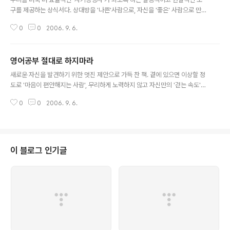
세요.진정으로 원하는 곳에 발을 디디고 있습니까? 당신이 원하는 황금책은 책
구를 제공하는 상식서다. 상대방을 '나쁜'사람으로, 자신을 '좋은' 사람으로 만들
장을 펼치는 이..
지 말라. 누가 옳고 그른지, 승자이고 패자인지, 유죄이고 무죄인지를 가리기 위
0
0
2006. 9. 6.
해서만 대화에 임할 때가 너무나 많다. 사람들은 마치 하버드대학과 예일대학
간의 철학 논쟁같이 치열하게 싸운다. 그들에게는 이기는 것이 소통하는 것보다
훨씬 더 중요하다.
영어공부 절대로 하지마라
글 내용
새로운 자신을 발견하기 위한 멋진 제안으로 가득 찬 책. 곁에 있으면 이상할 정
도로 '마음이 편안해지는 사람', 무리하게 노력하지 않고 자신만의 '걷는 속도'를
지키는 사람, 그런 사람들이 갖고 있는 매력의 비밀에 대한 이야기와 하루하루
0
0
2006. 9. 6.
의 생활을 풍요롭게 즐길 수 있는 조언들로 구성되어 있다.
이 블로그 인기글