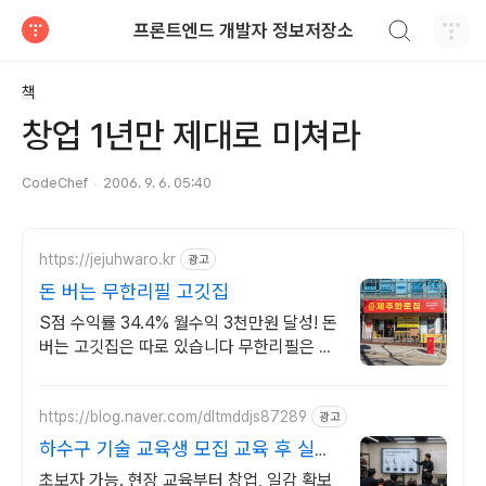
검색하기
프론트엔드 개발자 정보저장소
티스토리
책
창업 1년만 제대로 미쳐라
CodeChef
2006. 9. 6. 05:40
https://jejuhwaro.kr
광고
돈 버는 무한리필 고깃집
S점 수익률 34.4% 월수익 3천만원 달성! 돈
버는 고깃집은 따로 있습니다 무한리필은 많
이 남겨야 성공합니다. 돈 버는 무한리필은
따로 있습니다.
https://blog.naver.com/dltmddjs87289
광고
하수구 기술 교육생 모집 교육 후 실제
창업까지 함께
초보자 가능. 현장 교육부터 창업, 일감 확보