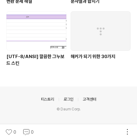
변환 문제 해결
문자열과 합치기
[UTF-8/ANSI] 깔끔한 그누보
해커가 되기 위한 30가지
드 스킨
의안내
티스토리
로그인
고객센터
© Daum Corp.
0
0