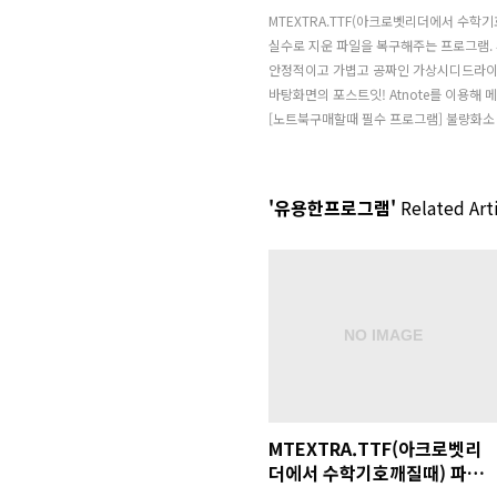
MTEXTRA.TTF(아크로벳리더에서 수학
실수로 지운 파일을 복구해주는 프로그램. 휴지
안정적이고 가볍고 공짜인 가상시디드라이브. 
바탕화면의 포스트잇! Atnote를 이용해 
[노트북구매할때 필수 프로그램] 불량화소
'유용한프로그램'
Related Art
MTEXTRA.TTF(아크로벳리
더에서 수학기호깨질때) 파일