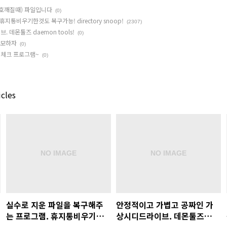
기호깨질때) 파일입니다
(0)
통비우기한것도 복구가능! directory snoop!
(2307)
데몬툴즈 daemon tools!
(0)
메모하자
(0)
 체크 프로그램~
(0)
icles
실수로 지운 파일을 복구해주
안정적이고 가볍고 공짜인 가
는 프로그램. 휴지통비우기한
상시디드라이브. 데몬툴즈