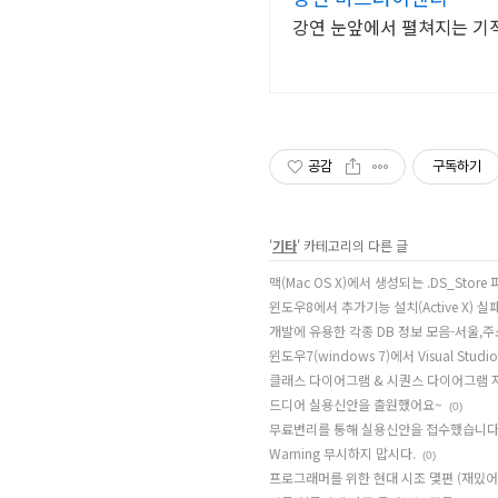
강연 눈앞에서 펼쳐지는 기적
공감
구독하기
'
기타
' 카테고리의 다른 글
맥(Mac OS X)에서 생성되는 .DS_Stor
윈도우8에서 추가기능 설치(Active X) 
개발에 유용한 각종 DB 정보 모음-서울,
윈도우7(windows 7)에서 Visual Studi
클래스 다이어그램 & 시퀀스 다이어그램 
드디어 실용신안을 출원했어요~
(0)
무료변리를 통해 실용신안을 접수했습니다.
Warning 무시하지 맙시다.
(0)
프로그래머를 위한 현대 시조 몇편 (재밌어